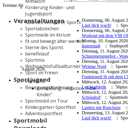
Mittwoch
Termine für
Förderung Kinder- und
Jugendsport
Veranstaltungen
Donnerstag, 06. August 2
Gala des Weimarer Sports
Lauf dich wach!
:: Spor
Sportabzeichen
Donnerstag, 06. August 2
Sportmeile im Atrium
Workout mit dem VfB O
fit und bewegt älter werden
Montag, 10. August 2026
Innenstadt
:: Stadtsport
Sterne des Sports
Dienstag, 11. August 202
benefixlauf
Schnupperangebot - Wan
Sportmix
Dienstag, 11. August 202
Weihnachtsfußballturnier
Weimar Nord
:: Sportm
August 2026
Dienstag, 11. August 202
Sport im Freien
Funktionell fit mit dem
Sportjugend
Vorstand
Mittwoch, 12. August 202
Bewegungsförderung
Leichtathletik
:: 50plus 
Anmeldung Freizeiten "Fitte
Mittwoch, 12. August 202
Kinder"
Schöndorf
:: Sportmobi
Sportmobil on Tour
Mittwoch, 12. August 20
Kindergarten-Sportfest
Laufen mit Runclusiv
::
Donnerstag, 13. August 2
Adventssportfest
Lauf dich wach!
:: Spor
Sportmobil