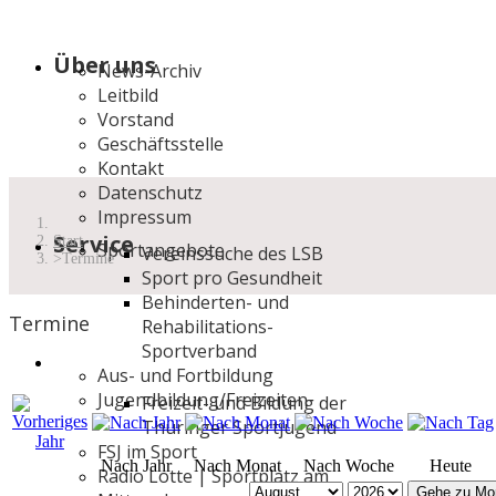
Über uns
News-Archiv
Leitbild
Vorstand
Geschäftsstelle
Kontakt
Datenschutz
Impressum
Service
Start
Sportangebote
Vereinssuche des LSB
Termine
Sport pro Gesundheit
Behinderten- und
Termine
Rehabilitations-
Sportverband
Aus- und Fortbildung
Jugendbildung/Freizeiten
Freizeit- und Bildung der
Thüringer Sportjugend
FSJ im Sport
Nach Jahr
Nach Monat
Nach Woche
Heute
Radio Lotte | Sportplatz am
Gehe zu Mo