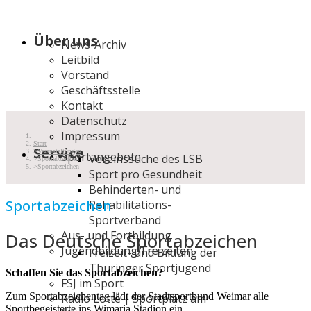
Über uns
News-Archiv
Leitbild
Vorstand
Geschäftsstelle
Kontakt
Datenschutz
Impressum
Start
Service
Veranstaltungen
Sportangebote
Vereinssuche des LSB
Sportabzeichen
Sportabzeichen
Sport pro Gesundheit
Behinderten- und
Sportabzeichen
Rehabilitations-
Sportverband
Aus- und Fortbildung
Das Deutsche Sportabzeichen
Jugendbildung/Freizeiten
Freizeit- und Bildung der
Thüringer Sportjugend
Schaffen Sie das Sportabzeichen?
FSJ im Sport
Zum Sportabzeichentag lädt der Stadtsportbund Weimar alle
Radio Lotte | Sportplatz am
Sportbegeisterte ins Wimaria Stadion ein.