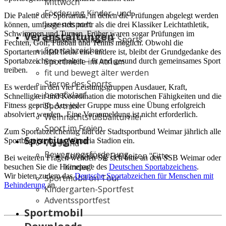
Mittwoch
Förderung Kinder- und
Die Palette der Sportarten, in denen die Prüfungen abgelegt werden
Jugendsport
können, umfasste stets mehr als die drei Klassiker Leichtathletik,
Schwimmen und Turnen. Früher waren sogar Prüfungen im
Veranstaltungen
Gala des Weimarer Sports
Fechten, Golf, Fußball und Tennis möglich. Obwohl die
Sportabzeichen
Sportartenvielfalt heute eine andere ist, bleibt der Grundgedanke des
Sportmeile im Atrium
Sportabzeichens erhalten – fit und gesund durch gemeinsames Sport
treiben.
fit und bewegt älter werden
Sterne des Sports
Es werden in den vier Leistungsgruppen Ausdauer, Kraft,
benefixlauf
Schnelligkeit und Koordination die motorischen Fähigkeiten und die
Sportmix
Fitness geprüft. Aus jeder Gruppe muss eine Übung erfolgreich
absolviert werden. Eine Voranmeldung ist nicht erforderlich.
Weihnachtsfußballturnier
Sport im Freien
Zum Sportabzeichentag lädt der Stadtsportbund Weimar jährlich alle
Sportjugend
Sportbegeisterte ins Wimaria Stadion ein.
Vorstand
Bewegungsförderung
Anmeldung Freizeiten "Fitte
Bei weiteren Fragen wenden Sie sich bitte an den SSB Weimar oder
Kinder"
besuchen Sie die Homepage des
Deutschen Sportabzeichens
.
Wir bieten zudem das
Deutsche Sportabzeichen für Menschen mit
Sportmobil on Tour
Behinderung
an.
Kindergarten-Sportfest
Adventssportfest
Sportmobil