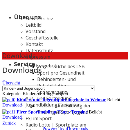
Über uns
News-Archiv
Leitbild
Vorstand
Geschäftsstelle
Kontakt
Datenschutz
Downloads
Impressum
Service
Sportangebote
Vereinssuche des LSB
Downloads
Sport pro Gesundheit
Behinderten- und
Übersicht
Rehabilitations-
Sportverband
Kategorie: Kinder- und Jugendsport
Aus- und Fortbildung
Kinder- und Jugendsportangebote in Weimar
Beliebt
Jugendbildung/Freizeiten
Freizeit- und Bildung der
Download
Thüringer Sportjugend
Flyer Sportmobil on Tour - Termine
Beliebt
Download
FSJ im Sport
Zurück
Radio Lotte | Sportplatz am
Powered by jDownloads