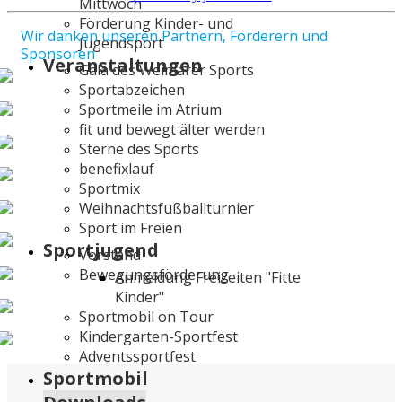
Mittwoch
Förderung Kinder- und
Wir danken unseren Partnern, Förderern und
Jugendsport
Sponsoren
Veranstaltungen
Gala des Weimarer Sports
Sportabzeichen
Sportmeile im Atrium
fit und bewegt älter werden
Sterne des Sports
benefixlauf
Sportmix
Weihnachtsfußballturnier
Sport im Freien
Sportjugend
Vorstand
Bewegungsförderung
Anmeldung Freizeiten "Fitte
Kinder"
Sportmobil on Tour
Kindergarten-Sportfest
Adventssportfest
Sportmobil