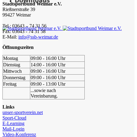
Downloads
Stadtsportbund Weimar e.V.
Rießnerstraße 39
99427 Weimar
Tel.: 03643 – 74 31 56
Fax: 03643 - 74 31 58
E-Mail:
info@ssb-weimar.de
Öffnungszeiten
Montag
09:00 - 16:00 Uhr
Dienstag
14:00 - 16:00 Uhr
Mittwoch
09:00 - 16:00 Uhr
Donnerstag
09:00 - 16:00 Uhr
Freitag
09:00 - 13:00 Uhr
...sowie nach
Vereinbarung.
Links
unser-sportverein.net
Sport-Cloud
E-Learning
Mail-Login
Video-Konferenz