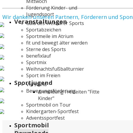
Mittwoch
Förderung Kinder- und
Jugendsport
Wir danken unseren Partnern, Förderern und Spo
Veranstaltungen
Gala des Weimarer Sports
Sportabzeichen
Sportmeile im Atrium
fit und bewegt älter werden
Sterne des Sports
benefixlauf
Sportmix
Weihnachtsfußballturnier
Sport im Freien
Sportjugend
Vorstand
Bewegungsförderung
Anmeldung Freizeiten "Fitte
Kinder"
Sportmobil on Tour
Kindergarten-Sportfest
Adventssportfest
Sportmobil