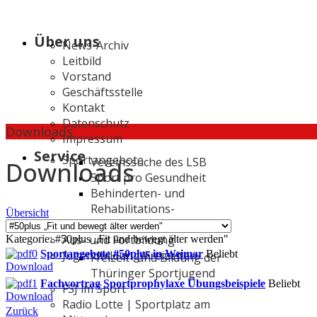
Über uns
News-Archiv
Leitbild
Vorstand
Geschäftsstelle
Kontakt
Datenschutz
Downloads
Impressum
Service
Sportangebote
Vereinssuche des LSB
Downloads
Sport pro Gesundheit
Behinderten- und
Rehabilitations-
Übersicht
Sportverband
Aus- und Fortbildung
Kategorie: #50plus „Fit und bewegt älter werden"
Jugendbildung/Freizeiten
Sportangebote #50plus in Weimar
Beliebt
Freizeit- und Bildung der
Download
Thüringer Sportjugend
Fachvortrag Sportprophylaxe Übungsbeispiele
Beliebt
FSJ im Sport
Download
Radio Lotte | Sportplatz am
Zurück