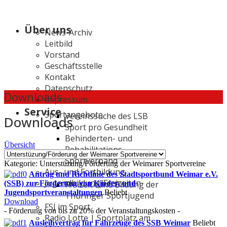
Über uns
News-Archiv
Leitbild
Vorstand
Geschäftsstelle
Kontakt
Datenschutz
Downloads
Impressum
Service
Sportangebote
Vereinssuche des LSB
Downloads
Sport pro Gesundheit
Behinderten- und
Übersicht
Rehabilitations-
Sportverband
Kategorie: Unterstüzung/Förderung der Weimarer Sportvereine
Aus- und Fortbildung
Antrag und Richtlinie des Stadtsportbund Weimar e.V.
Jugendbildung/Freizeiten
Freizeit- und Bildung der
(SSB) zur Förderung von Kinder- und
Jugendsportveranstaltungen
Beliebt
Thüringer Sportjugend
Download
FSJ im Sport
- Förderung von bis zu 20% der Veranstaltungskosten -
Radio Lotte | Sportplatz am
Ausleihvertrag für Fahrzeuge des SSB Weimar
Beliebt