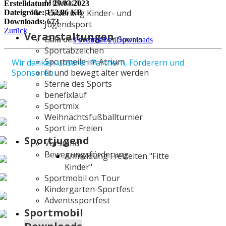
Mittwoch
Erstelldatum: 29.03.2023
Förderung Kinder- und
Dateigröße: 152.86 KB
Downloads: 673
Jugendsport
Zurück
Veranstaltungen
Gala des Weimarer Sports
Powered by jDownloads
Sportabzeichen
Sportmeile im Atrium
Wir danken unseren Partnern, Förderern und
fit und bewegt älter werden
Sponsoren
Sterne des Sports
benefixlauf
Sportmix
Weihnachtsfußballturnier
Sport im Freien
Sportjugend
Vorstand
Bewegungsförderung
Anmeldung Freizeiten "Fitte
Kinder"
Sportmobil on Tour
Kindergarten-Sportfest
Adventssportfest
Sportmobil