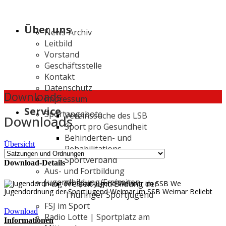
Über uns
News-Archiv
Leitbild
Vorstand
Geschäftsstelle
Kontakt
Datenschutz
Downloads
Impressum
Service
Sportangebote
Vereinssuche des LSB
Downloads
Sport pro Gesundheit
Behinderten- und
Übersicht
Rehabilitations-
Sportverband
Download-Details
Aus- und Fortbildung
Jugendbildung/Freizeiten
Freizeit- und Bildung der
Jugendordnung der Sportjugend Weimar im SSB Weimar
Beliebt
Thüringer Sportjugend
FSJ im Sport
Download
Radio Lotte | Sportplatz am
Informationen