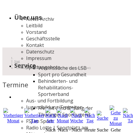
Über uns
News-Archiv
Leitbild
Vorstand
Geschäftsstelle
Kontakt
Datenschutz
Impressum
Start
Service
Termine
Sportangebote
Vereinssuche des LSB
Grundlagenlehrgang SSB Weimar (Blended Learning Angebot)
Sport pro Gesundheit
Behinderten- und
Termine
Rehabilitations-
Sportverband
Aus- und Fortbildung
Jugendbildung/Freizeiten
Freizeit- und Bildung der
Thüringer Sportjugend
FSJ im Sport
Radio Lotte | Sportplatz am
Nach
Nach
Nach
Heute
Suche
Gehe