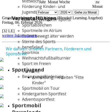
Mittwoch
Jahr
Monat
Woche
zu
Förderung Kinder- und
Monat
Jugendsport
Gehe zu Monat
Veranstaltungen
Grundlagenlehrgang SSB Weimar (Blended Learning Angebot)
Gala des Weimarer Sports
Freitag, 06. Februar 2026
Sportabzeichen
Sportmeile im Atrium
[32 LE]
weitere Informationen
fit und bewegt älter werden
Sterne des Sports
benefixlauf
Wir danken unseren Partnern, Förderern und
Sportmix
Sponsoren
Weihnachtsfußballturnier
Sport im Freien
Sportjugend
Vorstand
Bewegungsförderung
Anmeldung Freizeiten "Fitte
Kinder"
Sportmobil on Tour
Kindergarten-Sportfest
Adventssportfest
Sportmobil