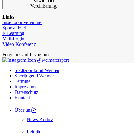
...sowie nach
Vereinbarung.
Links
unser-sportverein.net
Sport-Cloud
E-Learning
Mail-Login
Video-Konferenz
Folge uns auf Instagram
@weimarersport
Stadtsportbund Weimar
Sportjugend Weimar
Termine
Impressum
Datenschutz
Kontakt
Über uns
News-Archiv
Leitbild