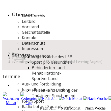
Über uns
News-Archiv
Leitbild
Vorstand
Geschäftsstelle
Kontakt
Datenschutz
Impressum
Service
Start
Sportangebote
Vereinssuche des LSB
Termine
Sport pro Gesundheit
Grundlagenlehrgang SSB Weimar (Blended Learning Angebot)
Behinderten- und
Rehabilitations-
Termine
Sportverband
Aus- und Fortbildung
Jugendbildung/Freizeiten
Freizeit- und Bildung der
Thüringer Sportjugend
FSJ im Sport
Radio Lotte | Sportplatz am
Nach Jahr
Nach Monat
Nach Woche