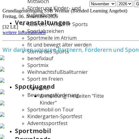
Mittwoch
G
Förderung Kinder- und
Grundlagenlehrgang SSB Weimar (Blended Learning Angebot)
Jugendsport
Freitag, 06. November 2026
Veranstaltungen
Gala des Weimarer Sports
[32 LE]
Sportabzeichen
weitere Informationen
Sportmeile im Atrium
fit und bewegt älter werden
Wir danken unseren Partnern, Förderern und Spo
Sterne des Sports
benefixlauf
Sportmix
Weihnachtsfußballturnier
Sport im Freien
Sportjugend
Vorstand
Bewegungsförderung
Anmeldung Freizeiten "Fitte
Kinder"
Sportmobil on Tour
Kindergarten-Sportfest
Adventssportfest
Sportmobil