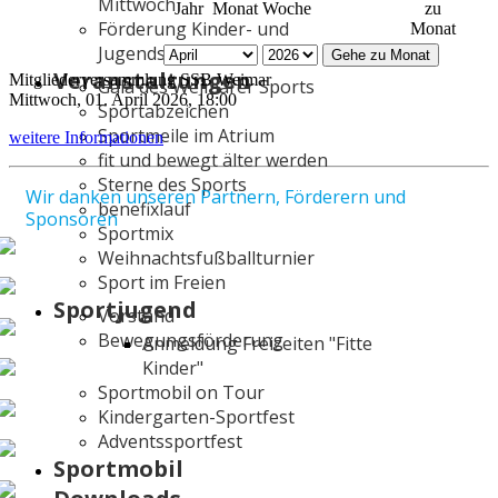
Mittwoch
Jahr
Monat
Woche
zu
Förderung Kinder- und
Monat
Jugendsport
Gehe zu Monat
Veranstaltungen
Mitgliederversammlung SSB Weimar
Gala des Weimarer Sports
Mittwoch, 01. April 2026, 18:00
Sportabzeichen
Sportmeile im Atrium
weitere Informationen
fit und bewegt älter werden
Sterne des Sports
Wir danken unseren Partnern, Förderern und
benefixlauf
Sponsoren
Sportmix
Weihnachtsfußballturnier
Sport im Freien
Sportjugend
Vorstand
Bewegungsförderung
Anmeldung Freizeiten "Fitte
Kinder"
Sportmobil on Tour
Kindergarten-Sportfest
Adventssportfest
Sportmobil