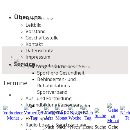
Über uns
News-Archiv
Leitbild
Vorstand
Geschäftsstelle
Kontakt
Datenschutz
Impressum
Start
Service
Termine
Sportangebote
Vereinssuche des LSB
Schnupperangebot - Gesundheitssport / Haltung und Bewegung
Sport pro Gesundheit
Behinderten- und
Termine
Rehabilitations-
Sportverband
Aus- und Fortbildung
Jugendbildung/Freizeiten
Freizeit- und Bildung der
Thüringer Sportjugend
FSJ im Sport
Radio Lotte | Sportplatz am
Nach
Nach
Nach
Heute
Suche
Gehe