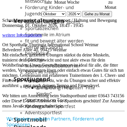
Mittwoch
Jahr
Monat
Woche
zu
Förderung Kinder- und
Monat
Jugendsport
Gehe zu Monat
Veranstaltungen
Schnupperangebot - Gesundheitssport / Haltung und Bewegung
Gala des Weimarer Sports
Donnerstag, 01. Oktober 2026, 18:45 - 19:45
Sportabzeichen
Sportmeile im Atrium
weitere Informationen
fit und bewegt älter werden
Ort
Sporthalle Thuringia International School Weimar
Sterne des Sports
Belvederer Allee 40, 99425 Weimar
benefixlauf
Mit einfachen, gezielten Übungen stärkst du deine Muskeln,
Sportmix
trainierst dein Gleichgewicht und tust aktiv etwas für dein
Wohlbefinden. Unser Gesundheitssport ist ideal für alle, die fitter
Weihnachtsfußballturnier
werden, Verspannungen lösen oder einfach etwas Gutes für sich tun
Sport im Freien
möchten. Gemeinsam mit erfahrenen Trainerinnen des 1. Cheer- und
Sportjugend
Vorstand
Fitnessclub Weimar lernst du, wie du Übungen sicher und effektiv
ausführst – ganz nach deinem Tempo und Fitnesslevel.
Bewegungsförderung
Anmeldung Freizeiten "Fitte
Kinder"
Wir bitten um Anmeldung beim Stadtsportbund unter 03643 743156
Sportmobil on Tour
oder
Diese E-Mail-Adresse ist vor Spambots geschützt! Zur Anzeige
Kindergarten-Sportfest
muss JavaScript eingeschaltet sein.
Adventssportfest
Wir danken unseren Partnern, Förderern und
Sportmobil
Sponsoren