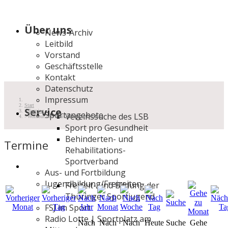
Über uns
News-Archiv
Leitbild
Vorstand
Geschäftsstelle
Kontakt
Datenschutz
Impressum
Start
Service
Termine
Sportangebote
Vereinssuche des LSB
Workout mit dem VfB Oberweimar
Sport pro Gesundheit
Behinderten- und
Termine
Rehabilitations-
Sportverband
Aus- und Fortbildung
Jugendbildung/Freizeiten
Freizeit- und Bildung der
Thüringer Sportjugend
FSJ im Sport
Radio Lotte | Sportplatz am
Nach
Nach
Nach
Heute
Suche
Gehe