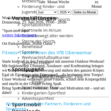
Mittwoch
Jahr
Monat
Woche
zu
Förderung Kinder- und
Monat
Jugendsport
Gehe zu Monat
Veranstaltungen
Workout mit dem VfB Oberweimar
Gala des Weimarer Sports
Donnerstag, 25. Juni 2026, 19:00 - 20:00
Sportabzeichen
Sportmeile im Atrium
"Sport-im-Freien"
weitere Informationen
fit und bewegt älter werden
Sterne des Sports
Ort
Parksportplatz, Hohle Gasse 7
benefixlauf
Sportmix
Fitness-Trainerinnen des VfB Oberweimar
Weihnachtsfußballturnier
Starte kraftvoll in den Feierabend mit unserem Outdoor-Workout!
Sport im Freien
Mit funktionellen Übungen, Ausdauer- und Krafttraining bringen
Sportjugend
Vorstand
wir deinen Kreislauf in Schwung und stärken den ganzen Körper.
Egal ob Einsteiger oder Fitnessprofi – du bestimmst dein Tempo!
Bewegungsförderung
Anmeldung Freizeiten "Fitte
Unser Workout verbessert deine Fitness, schärft dein Körpergefühl
Kinder"
und macht in der Gruppe richtig Spaß.
Sportmobil on Tour
Bring Sportschuhe, Getränke, Matte und Motivation mit – und sei
Kindergarten-Sportfest
dabei!
Adventssportfest
Wir danken unseren Partnern, Förderern und
Sportmobil
Sponsoren