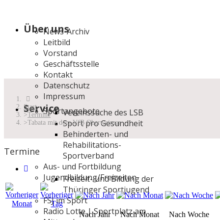
Über uns
News-Archiv
Leitbild
Vorstand
Geschäftsstelle
Kontakt
Datenschutz
Impressum
Service
Start
Sportangebote
Vereinssuche des LSB
Termine
Sport pro Gesundheit
Tabata mit dem VfB Oberweimar
Behinderten- und
Rehabilitations-
Termine
Sportverband
Aus- und Fortbildung
Jugendbildung/Freizeiten
Freizeit- und Bildung der
Thüringer Sportjugend
FSJ im Sport
Radio Lotte | Sportplatz am
Nach Jahr
Nach Monat
Nach Woche