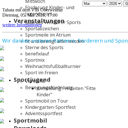
Mittwoch
G
Förderung Kinder- und
Tabata mit dem VfB Oberweimar
Jugendsport
Dienstag, 05. Mai 2026, 17:00
Veranstaltungen
Gala des Weimarer Sports
weitere Informationen
Sportabzeichen
Sportmeile im Atrium
Wir danken unseren Partnern, Förderern und Spo
fit und bewegt älter werden
Sterne des Sports
benefixlauf
Sportmix
Weihnachtsfußballturnier
Sport im Freien
Sportjugend
Vorstand
Bewegungsförderung
Anmeldung Freizeiten "Fitte
Kinder"
Sportmobil on Tour
Kindergarten-Sportfest
Adventssportfest
Sportmobil