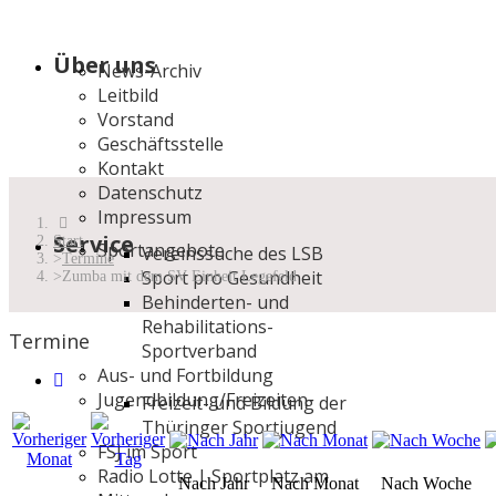
Über uns
News-Archiv
Leitbild
Vorstand
Geschäftsstelle
Kontakt
Datenschutz
Impressum
Service
Start
Sportangebote
Vereinssuche des LSB
Termine
Sport pro Gesundheit
Zumba mit dem SV Einheit Legefeld
Behinderten- und
Rehabilitations-
Termine
Sportverband
Aus- und Fortbildung
Jugendbildung/Freizeiten
Freizeit- und Bildung der
Thüringer Sportjugend
FSJ im Sport
Radio Lotte | Sportplatz am
Nach Jahr
Nach Monat
Nach Woche