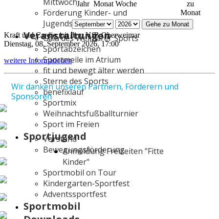
Mittwoch
Jahr
Monat
Woche
zu
Förderung Kinder- und
Monat
Jugendsport
Gehe zu Monat
Veranstaltungen
Kraft und Cardio mit dem VfB Oberweimar
Gala des Weimarer Sports
Dienstag, 08. September 2026, 17:00
Sportabzeichen
Sportmeile im Atrium
weitere Informationen
fit und bewegt älter werden
Sterne des Sports
Wir danken unseren Partnern, Förderern und
benefixlauf
Sponsoren
Sportmix
Weihnachtsfußballturnier
Sport im Freien
Sportjugend
Vorstand
Bewegungsförderung
Anmeldung Freizeiten "Fitte
Kinder"
Sportmobil on Tour
Kindergarten-Sportfest
Adventssportfest
Sportmobil