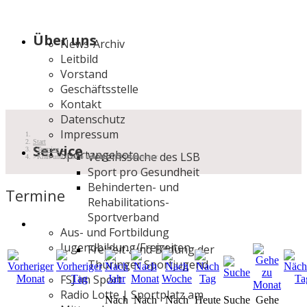
Über uns
News-Archiv
Leitbild
Vorstand
Geschäftsstelle
Kontakt
Datenschutz
Impressum
Start
Service
Termine
Sportangebote
Vereinssuche des LSB
Kraft und Cardio mit dem VfB Oberweimar
Sport pro Gesundheit
Behinderten- und
Termine
Rehabilitations-
Sportverband
Aus- und Fortbildung
Jugendbildung/Freizeiten
Freizeit- und Bildung der
Thüringer Sportjugend
FSJ im Sport
Radio Lotte | Sportplatz am
Nach
Nach
Nach
Heute
Suche
Gehe