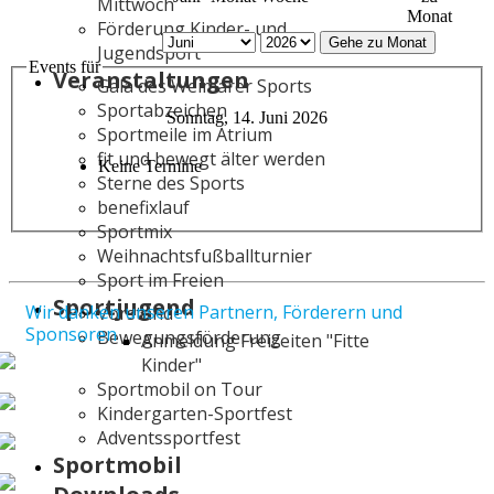
Mittwoch
Monat
Förderung Kinder- und
Gehe zu Monat
Jugendsport
Events für
Veranstaltungen
Gala des Weimarer Sports
Sportabzeichen
Sonntag, 14. Juni 2026
Sportmeile im Atrium
fit und bewegt älter werden
Keine Termine
Sterne des Sports
benefixlauf
Sportmix
Weihnachtsfußballturnier
Sport im Freien
Sportjugend
Wir danken unseren Partnern, Förderern und
Vorstand
Sponsoren
Bewegungsförderung
Anmeldung Freizeiten "Fitte
Kinder"
Sportmobil on Tour
Kindergarten-Sportfest
Adventssportfest
Sportmobil