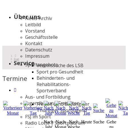
Über uns
News-Archiv
Leitbild
Vorstand
Geschäftsstelle
Kontakt
Datenschutz
Impressum
Start
Service
Termine
Sportangebote
Vereinssuche des LSB
Sport pro Gesundheit
Termine
Behinderten- und
Rehabilitations-
Sportverband
Aus- und Fortbildung
Jugendbildung/Freizeiten
Freizeit- und Bildung der
Thüringer Sportjugend
FSJ im Sport
Nach
Nach
Nach
Heute
Suche
Gehe
Radio Lotte | Sportplatz am
Jahr
Monat
Woche
zu