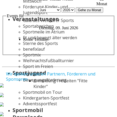
Mittwoch
Monat
Förderung Kinder- und
Gehe zu Monat
Jugendsport
Events für
Veranstaltungen
Gala des Weimarer Sports
Sportabzeichen
Dienstag, 09. Juni 2026
Sportmeile im Atrium
fit und bewegt älter werden
Keine Termine
Sterne des Sports
benefixlauf
Sportmix
Weihnachtsfußballturnier
Sport im Freien
Sportjugend
Wir danken unseren Partnern, Förderern und
Vorstand
Sponsoren
Bewegungsförderung
Anmeldung Freizeiten "Fitte
Kinder"
Sportmobil on Tour
Kindergarten-Sportfest
Adventssportfest
Sportmobil