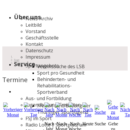
Über uns
News-Archiv
Leitbild
Vorstand
Geschäftsstelle
Kontakt
Datenschutz
Impressum
Start
Service
Termine
Sportangebote
Vereinssuche des LSB
Sport pro Gesundheit
Termine
Behinderten- und
Rehabilitations-
Sportverband
Aus- und Fortbildung
Jugendbildung/Freizeiten
Freizeit- und Bildung der
Thüringer Sportjugend
FSJ im Sport
Nach
Nach
Nach
Heute
Suche
Gehe
Radio Lotte | Sportplatz am
Jahr
Monat
Woche
zu