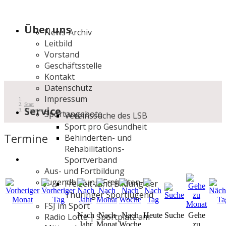
Über uns
News-Archiv
Leitbild
Vorstand
Geschäftsstelle
Kontakt
Datenschutz
Impressum
Start
Service
Termine
Sportangebote
Vereinssuche des LSB
Sport pro Gesundheit
Termine
Behinderten- und
Rehabilitations-
Sportverband
Aus- und Fortbildung
Jugendbildung/Freizeiten
Freizeit- und Bildung der
Thüringer Sportjugend
FSJ im Sport
Nach
Nach
Nach
Heute
Suche
Gehe
Radio Lotte | Sportplatz am
Jahr
Monat
Woche
zu