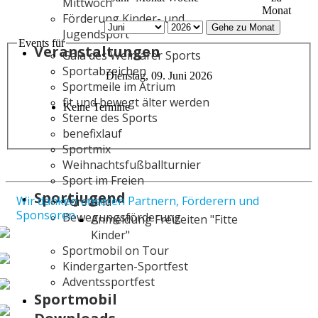
Mittwoch
Monat
Förderung Kinder- und
Gehe zu Monat
Jugendsport
Events für
Veranstaltungen
Gala des Weimarer Sports
Sportabzeichen
Dienstag, 09. Juni 2026
Sportmeile im Atrium
fit und bewegt älter werden
Keine Termine
Sterne des Sports
benefixlauf
Sportmix
Weihnachtsfußballturnier
Sport im Freien
Sportjugend
Wir danken unseren Partnern, Förderern und
Vorstand
Sponsoren
Bewegungsförderung
Anmeldung Freizeiten "Fitte
Kinder"
Sportmobil on Tour
Kindergarten-Sportfest
Adventssportfest
Sportmobil