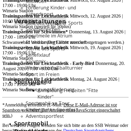
Trainingszeiten für
Leichtathletik
Mittwoch, 05. August 2026
|
Mittwoch
17:00
- 19:00
Uhr
Förderung Kinder- und
Wimaria Stadion
Jugendsport
Trainingszeiten für
Leichtathletik
Mittwoch, 12. August 2026
|
Veranstaltungen
10:00
- 12:00
Uhr
Gala des Weimarer Sports
Wimaria Stadion (speziell für 50plus)
Sportabzeichen
Trainingszeiten für
Schwimmen*
Donnerstag, 13. August 2026
|
Sportmeile im Atrium
17:00
- 18:00
Uhr
fit und bewegt älter werden
Schwanseebad Weimar (Der Eintritt muss selbstgetragen werden.)
Trainingszeiten für
Leichtathletik
Mittwoch, 19. August 2026
|
Sterne des Sports
17:00
- 19:00
Uhr
benefixlauf
Wimaria Stadion
Sportmix
Trainingszeiten für
Leichtathletik - Early-Bird
Donnerstag, 20.
Weihnachtsfußballturnier
August 2026
|
7:00
- 9:00
Uhr
Sport im Freien
Wimaria-Stadion
Trainingszeiten für
Leichtathletik
Montag, 24. August 2026
|
Sportjugend
Vorstand
17:00
- 19:00
Uhr
Bewegungsförderung
Anmeldung Freizeiten "Fitte
Wimaria Stadion
Kinder"
Sportmobil on Tour
*Anmeldung erfordlich (E-Mail:
Diese E-Mail-Adresse ist vor
Kindergarten-Sportfest
Spambots geschützt! Zur Anzeige muss JavaScript eingeschaltet
Adventssportfest
sein.
)
Sportmobil
Bei weiteren Fragen wenden Sie sich bitte an den SSB Weimar oder
besuchen Sie die Homepage des
Deutschen Sportabzeichens
.