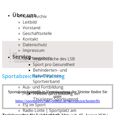
Über uns
News-Archiv
Leitbild
Vorstand
Geschäftsstelle
Kontakt
Datenschutz
Impressum
Start
Service
Veranstaltungen
Sportangebote
Vereinssuche des LSB
Sportabzeichen
Sportabzeichen-Training
Sport pro Gesundheit
Behinderten- und
Sportabzeichen-Training
Rehabilitations-
Sportverband
Aus- und Fortbildung
Sportabzeichentreffs in Verantwortung der Vereine finden Sie
Jugendbildung/Freizeiten
Freizeit- und Bildung der
unter
Thüringer Sportjugend
https://sportabzeichen-digital.de/sportabzeichentreffs
FSJ im Sport
Radio Lotte | Sportplatz am