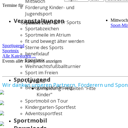
Mittwoch
Termine für
Förderung Kinder- und
Jugendsport
Veranstaltungen
Mittwoch
Gala des Weimarer Sports
September 2025
Sport-Mi
Sportabzeichen
Sportmeile im Atrium
Limite
fit und bewegt älter werden
der
Sportjugend
Sterne des Sports
Paginierungsliste
Sportmix
benefixlauf
Alle Kategorien ...
Sportmix
Events aller Kategorien anzeigen
Weihnachtsfußballturnier
Sport im Freien
Sportjugend
Vorstand
Wir danken unseren Partnern, Förderern und Spo
Bewegungsförderung
Anmeldung Freizeiten "Fitte
Kinder"
Sportmobil on Tour
Kindergarten-Sportfest
Adventssportfest
Sportmobil