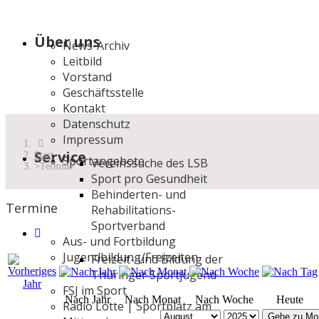
Über uns
News-Archiv
Leitbild
Vorstand
Geschäftsstelle
Kontakt
Datenschutz
Impressum
Service
Start
Sportangebote
Vereinssuche des LSB
Termine
Sport pro Gesundheit
Behinderten- und
Termine
Rehabilitations-
Sportverband
Aus- und Fortbildung
Jugendbildung/Freizeiten
Freizeit- und Bildung der
Thüringer Sportjugend
FSJ im Sport
Nach Jahr
Nach Monat
Nach Woche
Heute
Radio Lotte | Sportplatz am
Gehe zu Mo