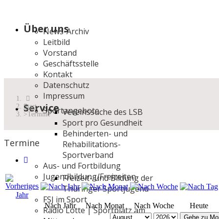
Über uns
News-Archiv
Leitbild
Vorstand
Geschäftsstelle
Kontakt
Datenschutz
Impressum
Service
Start
Sportangebote
Vereinssuche des LSB
Termine
Sport pro Gesundheit
Behinderten- und
Termine
Rehabilitations-
Sportverband
Aus- und Fortbildung
Jugendbildung/Freizeiten
Freizeit- und Bildung der
Thüringer Sportjugend
FSJ im Sport
Nach Jahr
Nach Monat
Nach Woche
Heute
Radio Lotte | Sportplatz am
Gehe zu Mo