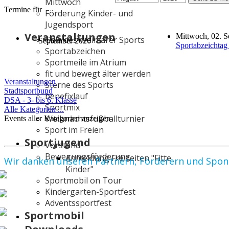
Mittwoch
Termine für
Förderung Kinder- und
Jugendsport
Veranstaltungen
Mittwoch, 02. S
Gala des Weimarer Sports
September 2026
Sportabzeichtag 
Sportabzeichen
Sportmeile im Atrium
Limite
fit und bewegt älter werden
der
Veranstaltungen
Sterne des Sports
Paginierungsliste
Stadtsportbund
benefixlauf
DSA - 3- bis 6. Klasse
Sportmix
Alle Kategorien ...
Weihnachtsfußballturnier
Events aller Kategorien anzeigen
Sport im Freien
Sportjugend
Vorstand
Bewegungsförderung
Anmeldung Freizeiten "Fitte
Wir danken unseren Partnern, Förderern und Spo
Kinder"
Sportmobil on Tour
Kindergarten-Sportfest
Adventssportfest
Sportmobil