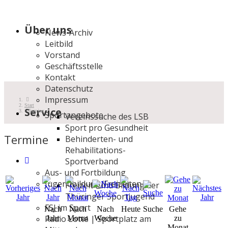
Über uns
News-Archiv
Leitbild
Vorstand
Geschäftsstelle
Kontakt
Datenschutz
Impressum
Start
Service
Termine
Sportangebote
Vereinssuche des LSB
Sport pro Gesundheit
Termine
Behinderten- und
Rehabilitations-
Sportverband
Aus- und Fortbildung
Jugendbildung/Freizeiten
Freizeit- und Bildung der
Thüringer Sportjugend
FSJ im Sport
Nach
Nach
Nach
Heute
Suche
Gehe
Radio Lotte | Sportplatz am
Jahr
Monat
Woche
zu
Monat