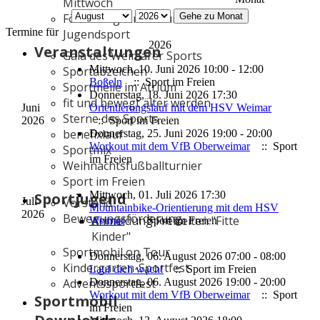
Mittwoch
Gehe zu Monat
Förderung Kinder- und
Termine für
Jugendsport
2026
Veranstaltungen
Gala des Weimarer Sports
Mittwoch, 10. Juni 2026 10:00 - 12:00
Sportabzeichen
Boßeln
:: Sport im Freien
Sportmeile im Atrium
Donnerstag, 18. Juni 2026 17:30
fit und bewegt älter werden
Juni
Orientierungslauf mit dem HSV Weimar
Sterne des Sports
2026
:: Sport im Freien
benefixlauf
Donnerstag, 25. Juni 2026 19:00 - 20:00
Workout mit dem VfB Oberweimar
:: Sport
Sportmix
im Freien
Weihnachtsfußballturnier
Sport im Freien
Mittwoch, 01. Juli 2026 17:30
Sportjugend
Juli
Vorstand
Mountainbike-Orientierung mit dem HSV
2026
Bewegungsförderung
Anmeldung Freizeiten "Fitte
Weimar
:: Sport im Freien
Kinder"
Sportmobil on Tour
Donnerstag, 06. August 2026 07:00 - 08:00
Kindergarten-Sportfest
Lauf dich wach!
:: Sport im Freien
Donnerstag, 06. August 2026 19:00 - 20:00
Adventssportfest
Workout mit dem VfB Oberweimar
:: Sport
Sportmobil
im Freien