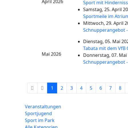
April 2026
Sport mit Hindernis
Samstag, 25. April 20
Sportmeile im Atriu
Mittwoch, 29. April 2
Schnupperangebot -
Dienstag, 05. Mai 20
Tabata mit dem VfB
Mai 2026
Donnerstag, 07. Mai 
Schnupperangebot -
Limite
1
2
3
4
5
6
7
8
der
Paginierungsliste
Veranstaltungen
Sportjugend
Sport im Park
Alle Kategorien ...