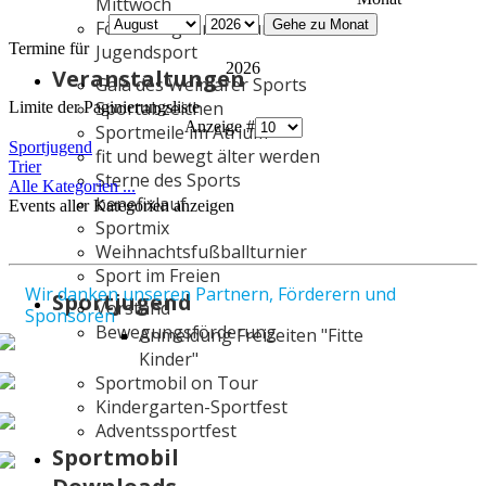
Mittwoch
Gehe zu Monat
Förderung Kinder- und
Termine für
Jugendsport
2026
Veranstaltungen
Gala des Weimarer Sports
Sportabzeichen
Limite der Paginierungsliste
Anzeige #
Sportmeile im Atrium
Sportjugend
fit und bewegt älter werden
Trier
Sterne des Sports
Alle Kategorien ...
benefixlauf
Events aller Kategorien anzeigen
Sportmix
Weihnachtsfußballturnier
Sport im Freien
Wir danken unseren Partnern, Förderern und
Sportjugend
Vorstand
Sponsoren
Bewegungsförderung
Anmeldung Freizeiten "Fitte
Kinder"
Sportmobil on Tour
Kindergarten-Sportfest
Adventssportfest
Sportmobil