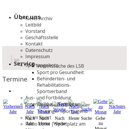
Über uns
News-Archiv
Leitbild
Vorstand
Geschäftsstelle
Kontakt
Datenschutz
Impressum
Start
Service
Termine
Sportangebote
Vereinssuche des LSB
Sport pro Gesundheit
Termine
Behinderten- und
Rehabilitations-
Sportverband
Aus- und Fortbildung
Jugendbildung/Freizeiten
Freizeit- und Bildung der
Thüringer Sportjugend
FSJ im Sport
Nach
Nach
Nach
Heute
Suche
Gehe
Radio Lotte | Sportplatz am
Jahr
Monat
Woche
zu
Monat