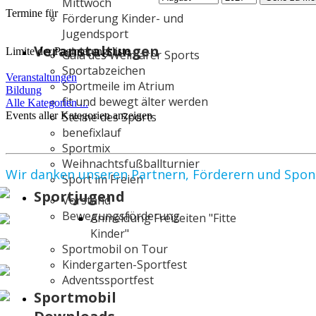
Mittwoch
Termine für
Förderung Kinder- und
Jugendsport
Veranstaltungen
Limite der Paginierungsliste
Gala des Weimarer Sports
Sportabzeichen
Veranstaltungen
Sportmeile im Atrium
Bildung
fit und bewegt älter werden
Alle Kategorien ...
Events aller Kategorien anzeigen
Sterne des Sports
benefixlauf
Sportmix
Weihnachtsfußballturnier
Wir danken unseren Partnern, Förderern und Spo
Sport im Freien
Sportjugend
Vorstand
Bewegungsförderung
Anmeldung Freizeiten "Fitte
Kinder"
Sportmobil on Tour
Kindergarten-Sportfest
Adventssportfest
Sportmobil