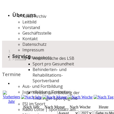
Über uns
News-Archiv
Leitbild
Vorstand
Geschäftsstelle
Kontakt
Datenschutz
Impressum
Service
Start
Sportangebote
Vereinssuche des LSB
Termine
Sport pro Gesundheit
Behinderten- und
Termine
Rehabilitations-
Sportverband
Aus- und Fortbildung
Jugendbildung/Freizeiten
Freizeit- und Bildung der
Thüringer Sportjugend
FSJ im Sport
Nach Jahr
Nach Monat
Nach Woche
Heute
Radio Lotte | Sportplatz am
Gehe zu Mo