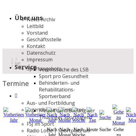
Über uns
News-Archiv
Leitbild
Vorstand
Geschäftsstelle
Kontakt
Datenschutz
Impressum
Start
Service
Termine
Sportangebote
Vereinssuche des LSB
Sport pro Gesundheit
Termine
Behinderten- und
Rehabilitations-
Sportverband
Aus- und Fortbildung
Jugendbildung/Freizeiten
Freizeit- und Bildung der
Thüringer Sportjugend
FSJ im Sport
Nach
Nach
Nach
Heute
Suche
Gehe
Radio Lotte | Sportplatz am
Jahr
Monat
Woche
zu