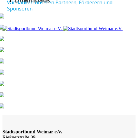
Downloads
Wir danken unseren Partnern, Förderern und
Sponsoren
Stadtsportbund Weimar e.V.
Rießnerstraße 39