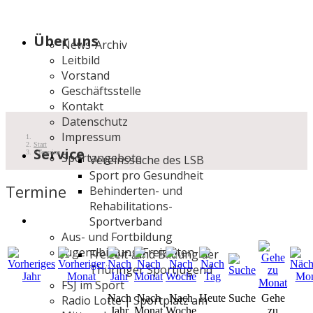
Über uns
News-Archiv
Leitbild
Vorstand
Geschäftsstelle
Kontakt
Datenschutz
Impressum
Start
Service
Termine
Sportangebote
Vereinssuche des LSB
Sport pro Gesundheit
Termine
Behinderten- und
Rehabilitations-
Sportverband
Aus- und Fortbildung
Jugendbildung/Freizeiten
Freizeit- und Bildung der
Thüringer Sportjugend
FSJ im Sport
Nach
Nach
Nach
Heute
Suche
Gehe
Radio Lotte | Sportplatz am
Jahr
Monat
Woche
zu