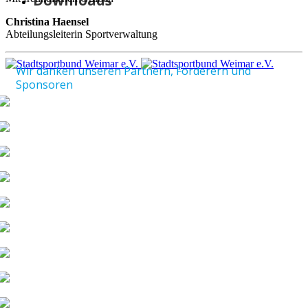
Downloads
Christina Haensel
Abteilungsleiterin Sportverwaltung
Wir danken unseren Partnern, Förderern und
Sponsoren