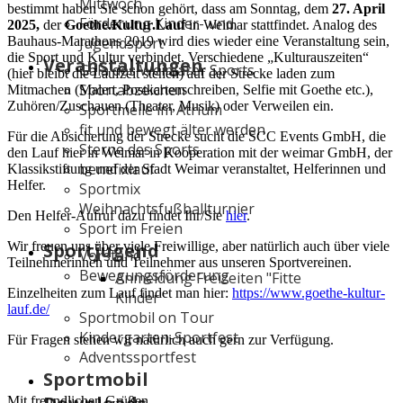
Mittwoch
bestimmt haben Sie schon gehört, dass am Sonntag, dem
27. April
Förderung Kinder- und
2025,
der
Goethe.Kultur.Lauf
in Weimar stattfindet. Analog des
Jugendsport
Bauhaus-Marathons 2019 wird dies wieder eine Veranstaltung sein,
die Sport und Kultur verbindet. Verschiedene „Kulturauszeiten“
Veranstaltungen
Gala des Weimarer Sports
(hier bleibt die Laufzeit stehen) auf der Strecke laden zum
Sportabzeichen
Mitmachen (Malen, Postkartenschreiben, Selfie mit Goethe etc.),
Zuhören/Zuschauen (Theater, Musik) oder Verweilen ein.
Sportmeile im Atrium
fit und bewegt älter werden
Für die Absicherung der Strecke sucht die SCC Events GmbH, die
Sterne des Sports
den Lauf hier in Weimar in Kooperation mit der weimar GmbH, der
benefixlauf
Klassikstiftung und der Stadt Weimar veranstaltet, Helferinnen und
Helfer.
Sportmix
Weihnachtsfußballturnier
Den Helfer-Aufruf dazu findet Ihr/Sie
hier
.
Sport im Freien
Sportjugend
Wir freuen uns über viele Freiwillige, aber natürlich auch über viele
Vorstand
Teilnehmerinnen und Teilnehmer aus unseren Sportvereinen.
Bewegungsförderung
Anmeldung Freizeiten "Fitte
Einzelheiten zum Lauf findet man hier:
https://www.goethe-kultur-
Kinder"
lauf.de/
Sportmobil on Tour
Kindergarten-Sportfest
Für Fragen stehen wir natürlich auch gern zur Verfügung.
Adventssportfest
Sportmobil
Mit freundlichen Grüßen