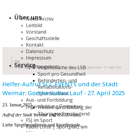
Über uns
News-Archiv
Leitbild
Vorstand
Geschäftsstelle
Kontakt
Datenschutz
Impressum
Start
Service
SSB TopNews
Sportangebote
Vereinssuche des LSB
Helfer-Aufruf SCC EVENTS und der Stadt Weimar: Goethe.Kultur.Lauf - 27. April 2025
Sport pro Gesundheit
Behinderten- und
Helfer-Aufruf SCC EVENTS und der Stadt
Rehabilitations-
Weimar: Goethe.Kultur.Lauf - 27. April 2025
Sportverband
Aus- und Fortbildung
23. Januar 2025
Jugendbildung/Freizeiten
Freizeit- und Bildung der
Thüringer Sportjugend
Aufruf der Stadt Weimar und SSC Events
FSJ im Sport
Liebe Sportfreundinnen und Sportfreunde,
Radio Lotte | Sportplatz am