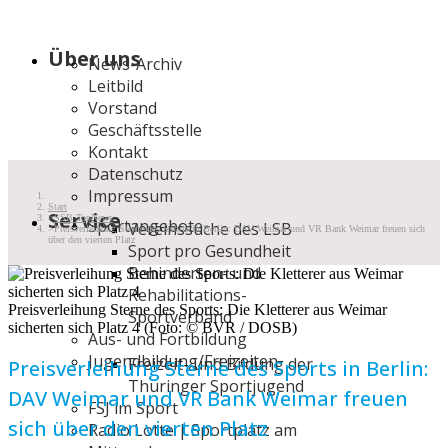
Über uns
News-Archiv
Leitbild
Vorstand
Geschäftsstelle
Kontakt
Datenschutz
Impressum
Start
Service
SSB TopNews
Sportangebote
Vereinssuche des LSB
Preisverleihung Sterne des Sports in Berlin: DAV Weimar und VR Bank Weimar freuen sich
über den vierten Platz
Sport pro Gesundheit
Behinderten- und
Rehabilitations-
Preisverleihung Sterne des Sports: Die Kletterer aus Weimar
Sportverband
sicherten sich Platz 4 (Foto: © BVR / DOSB)
Aus- und Fortbildung
Jugendbildung/Freizeiten
Freizeit- und Bildung der
Preisverleihung Sterne des Sports in Berlin:
Thüringer Sportjugend
DAV Weimar und VR Bank Weimar freuen
FSJ im Sport
sich über den vierten Platz
Radio Lotte | Sportplatz am