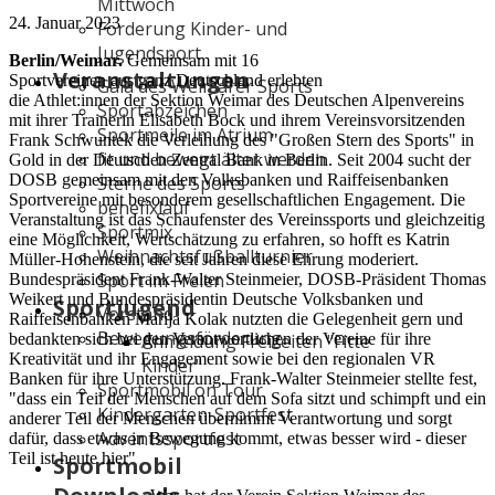
Mittwoch
24. Januar 2023
Förderung Kinder- und
Jugendsport
Berlin/Weimar.
Gemeinsam mit 16
Veranstaltungen
Sportvereinen aus ganz Deutschland erlebten
Gala des Weimarer Sports
die Athlet:innen der Sektion Weimar des Deutschen Alpenvereins
Sportabzeichen
mit ihrer Trainerin Elisabeth Bock und ihrem Vereinsvorsitzenden
Sportmeile im Atrium
Frank Schwuntek die Verleihung des "Großen Stern des Sports" in
fit und bewegt älter werden
Gold in der Deutschen Zentral Bank in Berlin. Seit 2004 sucht der
DOSB gemeinsam mit den Volksbanken und Raiffeisenbanken
Sterne des Sports
Sportvereine mit besonderem gesellschaftlichen Engagement. Die
benefixlauf
Veranstaltung ist das Schaufenster des Vereinssports und gleichzeitig
Sportmix
eine Möglichkeit, Wertschätzung zu erfahren, so hofft es Katrin
Weihnachtsfußballturnier
Müller-Hohenstein, die seit Jahren diese Ehrung moderiert.
Sport im Freien
Bundespräsident Frank-Walter Steinmeier, DOSB-Präsident Thomas
Weikert und Bundespräsidentin Deutsche Volksbanken und
Sportjugend
Vorstand
Raiffeisenbanken Marija Kolak nutzten die Gelegenheit gern und
Bewegungsförderung
Anmeldung Freizeiten "Fitte
bedankten sich bei den Verantwortlichen der Vereine für ihre
Kreativität und ihr Engagement sowie bei den regionalen VR
Kinder"
Banken für ihre Unterstützung. Frank-Walter Steinmeier stellte fest,
Sportmobil on Tour
"dass ein Teil der Menschen auf dem Sofa sitzt und schimpft und ein
Kindergarten-Sportfest
anderer Teil der Menschen übernimmt Verantwortung und sorgt
Adventssportfest
dafür, dass etwas in Bewegung kommt, etwas besser wird - dieser
Teil ist heute hier"
Sportmobil