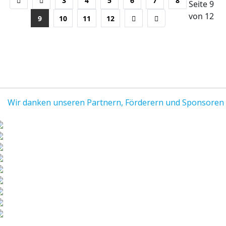
3
4
5
6
7
8
Seite 9
von 12
9
10
11
12
Wir danken unseren Partnern, Förderern und Sponsoren