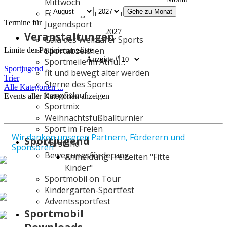
Mittwoch
Gehe zu Monat
Förderung Kinder- und
Termine für
Jugendsport
2027
Veranstaltungen
Gala des Weimarer Sports
Sportabzeichen
Limite der Paginierungsliste
Anzeige #
Sportmeile im Atrium
Sportjugend
fit und bewegt älter werden
Trier
Sterne des Sports
Alle Kategorien ...
benefixlauf
Events aller Kategorien anzeigen
Sportmix
Weihnachtsfußballturnier
Sport im Freien
Wir danken unseren Partnern, Förderern und
Sportjugend
Vorstand
Sponsoren
Bewegungsförderung
Anmeldung Freizeiten "Fitte
Kinder"
Sportmobil on Tour
Kindergarten-Sportfest
Adventssportfest
Sportmobil