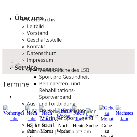
Über uns
News-Archiv
Leitbild
Vorstand
Geschäftsstelle
Kontakt
Datenschutz
Impressum
Start
Service
Termine
Sportangebote
Vereinssuche des LSB
Sport pro Gesundheit
Termine
Behinderten- und
Rehabilitations-
Sportverband
Aus- und Fortbildung
Jugendbildung/Freizeiten
Freizeit- und Bildung der
Thüringer Sportjugend
FSJ im Sport
Nach
Nach
Nach
Heute
Suche
Gehe
Radio Lotte | Sportplatz am
Jahr
Monat
Woche
zu
Monat