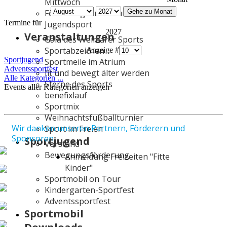
Mittwoch
Gehe zu Monat
Förderung Kinder- und
Termine für
Jugendsport
2027
Veranstaltungen
Gala des Weimarer Sports
Limite
Sportabzeichen
Anzeige #
der
Sportjugend
Sportmeile im Atrium
Paginierungsliste
Adventssportfest
fit und bewegt älter werden
Alle Kategorien ...
Sterne des Sports
Events aller Kategorien anzeigen
benefixlauf
Sportmix
Weihnachtsfußballturnier
Wir danken unseren Partnern, Förderern und
Sport im Freien
Sponsoren
Sportjugend
Vorstand
Bewegungsförderung
Anmeldung Freizeiten "Fitte
Kinder"
Sportmobil on Tour
Kindergarten-Sportfest
Adventssportfest
Sportmobil