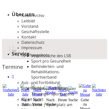
Über uns
News-Archiv
Leitbild
Vorstand
Geschäftsstelle
Kontakt
Datenschutz
Impressum
Start
Service
Termine
Sportangebote
Vereinssuche des LSB
Sport pro Gesundheit
Termine
Behinderten- und
Rehabilitations-
Sportverband
Aus- und Fortbildung
Jugendbildung/Freizeiten
Freizeit- und Bildung der
Thüringer Sportjugend
FSJ im Sport
Nach
Nach
Nach
Heute
Suche
Gehe
Radio Lotte | Sportplatz am
Jahr
Monat
Woche
zu
Monat